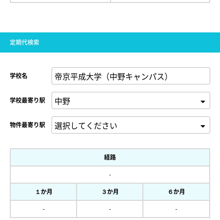
定期代検索
学校名
学校最寄り駅
物件最寄り駅
経路
-
１か月
３か月
６か月
-
-
-