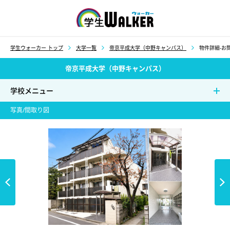
学生ウォーカー
学生ウォーカー トップ
大学一覧
帝京平成大学（中野キャンパス）
物件詳細-お問
帝京平成大学（中野キャンパス）
学校メニュー
写真/間取り図