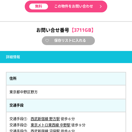
無料
この物件をお問い合わせ
お問い合せ番号
【3711GB】
保存リストに入れる
詳細情報
住所
東京都中野区野方
交通手段
交通手段①
西武新宿線 野方駅
徒歩６分
交通手段②
東京メトロ東西線 中野駅
徒歩９分
交通手段③
西武新宿線 沼袋駅
徒歩６分