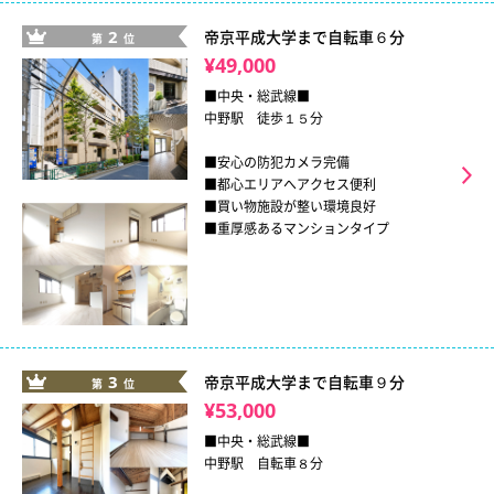
2
帝京平成大学まで自転車６分
第
位
¥49,000
■中央・総武線■
中野駅 徒歩１５分
■安心の防犯カメラ完備
■都心エリアへアクセス便利
■買い物施設が整い環境良好
■重厚感あるマンションタイプ
3
帝京平成大学まで自転車９分
第
位
¥53,000
■中央・総武線■
中野駅 自転車８分