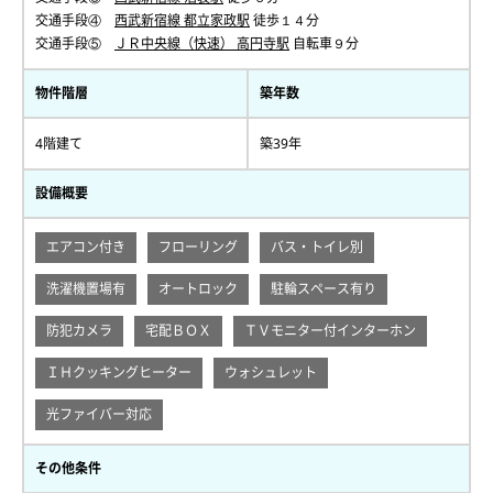
交通手段④
西武新宿線 都立家政駅
徒歩１４分
交通手段⑤
ＪＲ中央線（快速） 高円寺駅
自転車９分
物件階層
築年数
4階建て
築39年
設備概要
エアコン付き
フローリング
バス・トイレ別
洗濯機置場有
オートロック
駐輪スペース有り
防犯カメラ
宅配ＢＯＸ
ＴＶモニター付インターホン
ＩＨクッキングヒーター
ウォシュレット
光ファイバー対応
その他条件