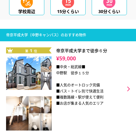
学校周辺
15分くらい
30分くらい
帝京平成大学（中野キャンパス）のおすすめ物件
1
帝京平成大学まで徒歩６分
第
位
¥59,000
■中央・総武線■
中野駅 徒歩１５分
■人気のオートロック完備
■バス・トイレ別で快適生活
■複数路線・駅が使えて便利
■お店が集まる人気のエリア