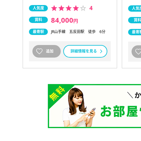
4
人気度
人気
84,000
賃料
賃
円
最寄駅
JR山手線 五反田駅 徒歩 6分
最寄
追加
詳細情報を見る