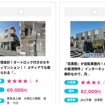
環境良好！オートロック付きのセキ
『目黒駅』が自転車圏内！
ィマンション！！ メディアでも取
の築浅物件♪ インターネ
げられる『…
無料なので、月…
4
度
人気度
69,000
82,000
料
円
賃料
円
東急池上線 大崎広小路駅 徒
最寄駅
JR山手線 目黒駅
駅
歩 15分