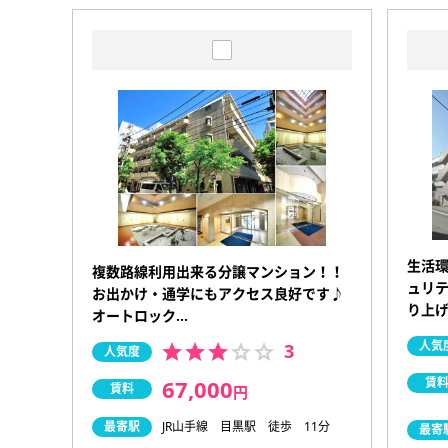
生活
複数路線利用出来る分譲マンション！！
ュリテ
お出かけ・通学にもアクセス良好です♪
り上
オートロック…
人気
3
人気度
67,000
賃
賃料
円
最寄駅
JR山手線 目黒駅 徒歩 11分
最寄