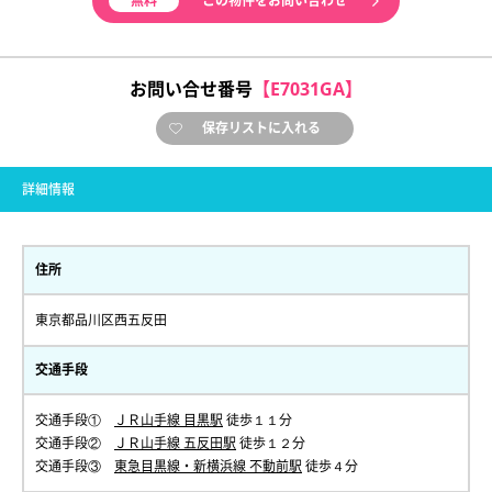
無料
この物件をお問い合わせ
お問い合せ番号
【E7031GA】
保存リストに入れる
詳細情報
住所
東京都品川区西五反田
交通手段
交通手段①
ＪＲ山手線 目黒駅
徒歩１１分
交通手段②
ＪＲ山手線 五反田駅
徒歩１２分
交通手段③
東急目黒線・新横浜線 不動前駅
徒歩４分