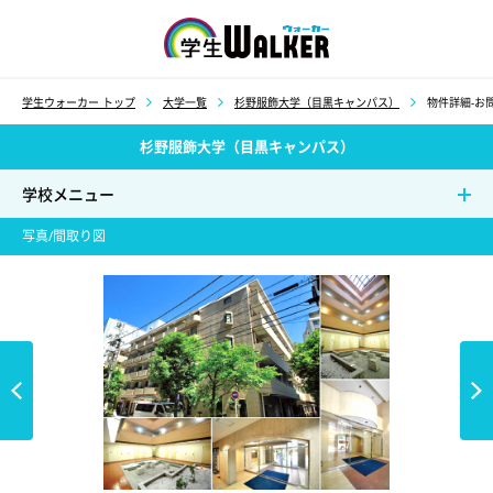
学生ウォーカー
学生ウォーカー トップ
大学一覧
杉野服飾大学（目黒キャンパス）
物件詳細-お問
杉野服飾大学（目黒キャンパス）
学校メニュー
写真/間取り図