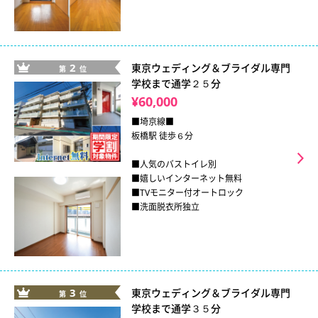
2
東京ウェディング＆ブライダル専門
第
位
学校まで通学２５分
¥60,000
■埼京線■
板橋駅 徒歩６分
■人気のバストイレ別
■嬉しいインターネット無料
■TVモニター付オートロック
■洗面脱衣所独立
3
東京ウェディング＆ブライダル専門
第
位
学校まで通学３５分