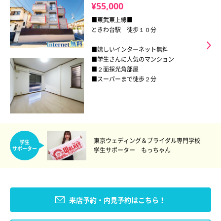
¥55,000
■東武東上線■
ときわ台駅 徒歩１０分
■嬉しいインターネット無料
■学生さんに人気のマンション
■２面採光角部屋
■スーパーまで徒歩２分
東京ウェディング＆ブライダル専門学校
学生
サポーター
学生サポーター もっちゃん
来店予約・内見予約はこちら！