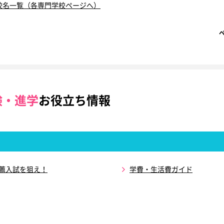
校名一覧（各専門学校ページへ）
験・進学
お役立ち情報
推薦入試を狙え！
学費・生活費ガイド