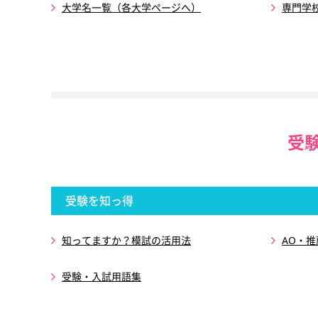
大学名一覧（各大学ページへ）
専門学
受
受験を知っ得
知ってますか？模試の活用法
AO・
受験・入試用語集