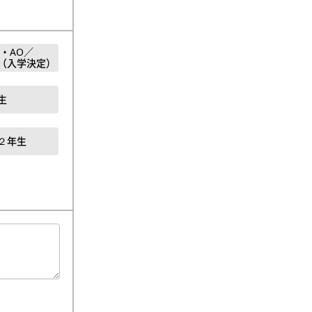
・AO／
（入学決定）
生
２年生