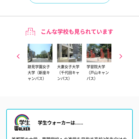
こんな学校も見られています
十文字学園女
跡見学園女子
大妻女子大学
学習院大学
共立女子大学
子大学
大学（新座キ
（千代田キャ
（戸山キャン
ャンパス）
ンパス）
パス）
学生ウォーカーは……