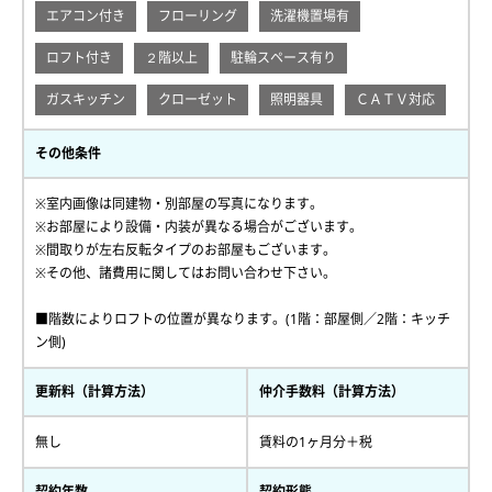
エアコン付き
フローリング
洗濯機置場有
ロフト付き
２階以上
駐輪スペース有り
ガスキッチン
クローゼット
照明器具
ＣＡＴＶ対応
その他条件
※室内画像は同建物・別部屋の写真になります。
※お部屋により設備・内装が異なる場合がございます。
※間取りが左右反転タイプのお部屋もございます。
※その他、諸費用に関してはお問い合わせ下さい。
■階数によりロフトの位置が異なります。(1階：部屋側／2階：キッチ
ン側)
更新料（計算方法）
仲介手数料（計算方法）
無し
賃料の1ヶ月分＋税
契約年数
契約形態