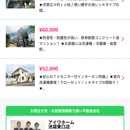
★洋室広々約１０帖♪使い勝手の良い１Ｋタイプの
間...
¥60,000
★防音性・耐震性が高い、鉄骨鉄筋コンクリート造
マンション！ ★お部屋には洗濯機・冷蔵庫・居室
照...
¥52,000
★安心のＴＶモニター付インターホン完備♪ ★室内
洗濯機置場！クローゼット！１Ｋタイプの間取り！
★...
お問合せ先：お部屋情報取り扱い不動産会社
アイワホーム
池袋東口店