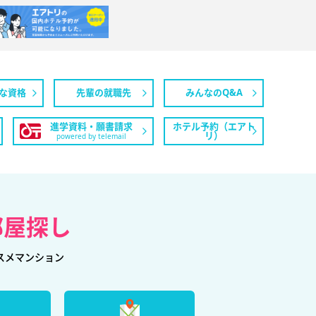
な資格
先輩の就職先
みんなのQ&A
進学資料・願書請求
ホテル予約（エアト
リ）
powered by telemail
部屋探し
スメマンション