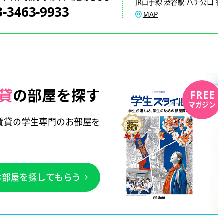
JR山手線 渋谷駅 ハチ公口 
3-3463-9933
MAP
貸
の部屋を探す
FREE
マガジン
賃貸の学生専門のお部屋を
お部屋を探してもらう