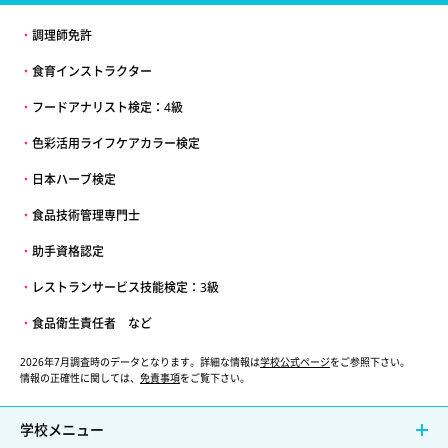
・
調理師免許
・
食育インストラクター
・
フードアナリスト検定：4級
・
色彩活用ライフケアカラー検定
・
日本ハーブ検定
・
食品技術管理専門士
・
助手資格認定
・
レストランサービス技能検定：3級
・
食品衛生責任者 など
2026年7月調査時のデータとなります。詳細な情報は
学校公式ページ
をご参照下さい。
情報の正確性に関しては、
免責事項
をご覧下さい。
学校メニュー