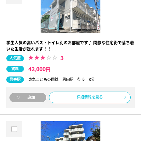
学生人気の高いバス・トイレ別のお部屋です♪ 閑静な住宅街で落ち着
いた生活が送れます！！ …
3
人気度
42,000
賃料
円
最寄駅
東急こどもの国線 恩田駅 徒歩 8分
詳細情報を見る
追加