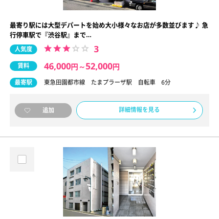
最寄り駅には大型デパートを始め大小様々なお店が多数並びます♪ 急
行停車駅で『渋谷駅』まで…
3
人気度
46,000
52,000
賃料
円
～
円
最寄駅
東急田園都市線 たまプラーザ駅 自転車 6分
詳細情報を見る
追加