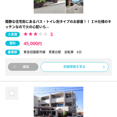
閑静な住宅街にあるバス・トイレ別タイプのお部屋！！ ＩＨ仕様のキ
ッチンなので火の心配いら…
3
人気度
45,000
賃料
円
最寄駅
東急田園都市線 青葉台駅 自転車 6分
詳細情報を見る
追加