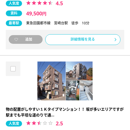
4.5
人気度
49,500
賃料
円
最寄駅
東急田園都市線 宮崎台駅 徒歩 10分
詳細情報を見る
追加
物の配置がしやすい１Ｋタイプマンション！！ 坂が多いエリアですが
駅までも平坦な道のりで通…
2.5
人気度