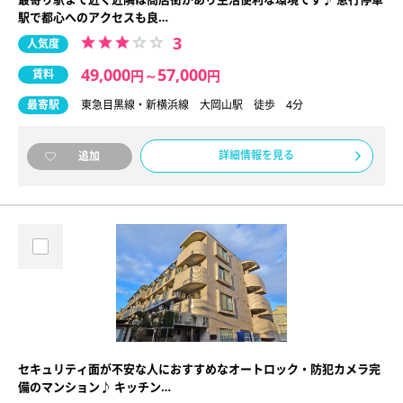
駅で都心へのアクセスも良…
3
人気度
49,000
57,000
賃料
円
～
円
最寄駅
東急目黒線・新横浜線 大岡山駅 徒歩 4分
詳細情報を見る
追加
セキュリティ面が不安な人におすすめなオートロック・防犯カメラ完
備のマンション♪ キッチン…