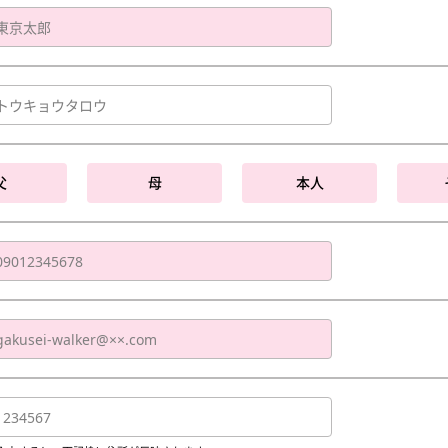
父
母
本人