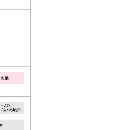
その他
・AO／
（入学決定）
生