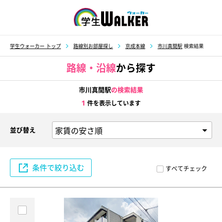
学生ウォーカー
学生ウォーカー トップ
路線別お部屋探し
京成本線
市川真間駅
検索結果
路線・沿線
から探す
市川真間駅
の検索結果
1
件を表示しています
並び替え
条件で絞り込む
すべてチェック