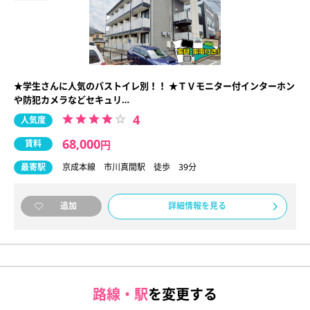
★学生さんに人気のバストイレ別！！ ★ＴＶモニター付インターホン
や防犯カメラなどセキュリ…
4
人気度
68,000
賃料
円
最寄駅
京成本線 市川真間駅 徒歩 39分
詳細情報を見る
追加
路線・駅
を変更する