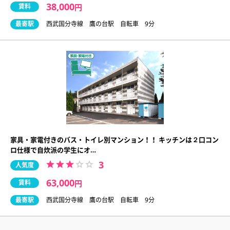
38,000
賃料
円
最寄駅
西武国分寺線 鷹の台駅 自転車 9分
家具・家電付きのバス・トイレ別マンション！！ キッチンは２口コン
ロ仕様で自炊派の学生にオ…
3
人気度
63,000
賃料
円
最寄駅
西武国分寺線 鷹の台駅 自転車 9分