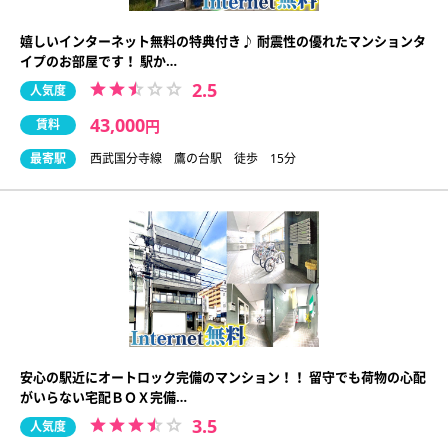
嬉しいインターネット無料の特典付き♪ 耐震性の優れたマンションタ
イプのお部屋です！ 駅か…
2.5
人気度
43,000
賃料
円
最寄駅
西武国分寺線 鷹の台駅 徒歩 15分
安心の駅近にオートロック完備のマンション！！ 留守でも荷物の心配
がいらない宅配ＢＯＸ完備…
3.5
人気度