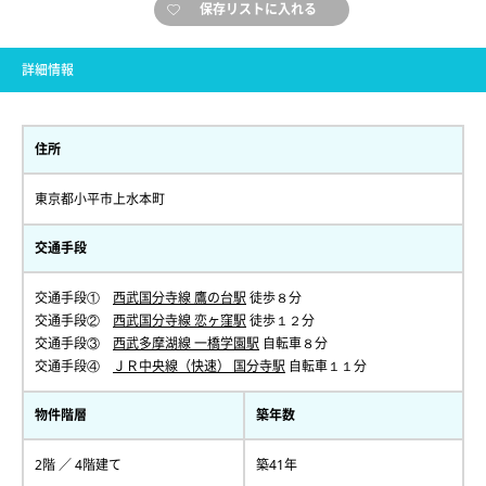
保存リストに入れる
詳細情報
住所
東京都小平市上水本町
交通手段
交通手段①
西武国分寺線 鷹の台駅
徒歩８分
交通手段②
西武国分寺線 恋ヶ窪駅
徒歩１２分
交通手段③
西武多摩湖線 一橋学園駅
自転車８分
交通手段④
ＪＲ中央線（快速） 国分寺駅
自転車１１分
物件階層
築年数
2階 ／ 4階建て
築41年