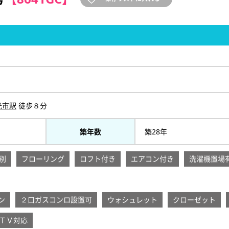
光市駅
徒歩８分
築年数
築28年
別
フローリング
ロフト付き
エアコン付き
洗濯機置場
ン
２口ガスコンロ設置可
ウォシュレット
クローゼット
ＴＶ対応