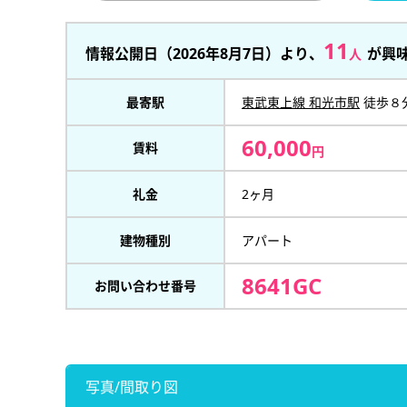
11
情報公開日（2026年8月7日）より、
が興
人
最寄駅
東武東上線 和光市駅
徒歩８
60,000
賃料
円
礼金
2ヶ月
建物種別
アパート
8641GC
お問い合わせ番号
写真/間取り図