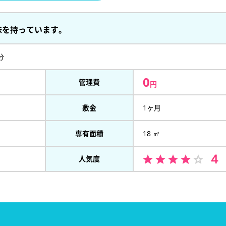
味を持っています。
分
0
管理費
円
敷金
1ヶ月
専有面積
18 ㎡
４
人気度