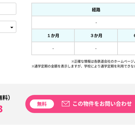
経路
-
１か月
３か月
-
-
※正確な情報は各鉄道会社のホームページ
※通学定期の金額を表示しますが、
学校により通学定期を利用できな
無料）
この物件をお問い合わせ
無料
3