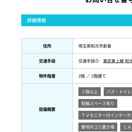
詳細情報
住所
埼玉県和光市新倉
交通手段
交通手段①
東武東上線 和
物件階層
2階 ／ 2階建て
２階以上
バス・トイレ
駐輪スペース有り
設備概要
ＴＶモニター付インターホ
敷地内ゴミ置き場
ＣＡ