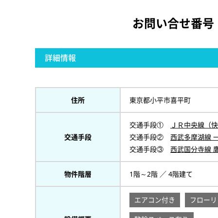
お問い合せ番号
詳細情報
住所
東京都小平市喜平町
交通手段①
ＪＲ中央線（快
交通手段
交通手段②
西武多摩湖線 
交通手段③
西武国分寺線 
物件階層
1階～2階 ／ 4階建て
エアコン付き
フローリ