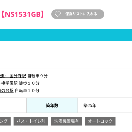
【NS1531GB】
保存リストに入れる
速） 国分寺駅
自転車９分
一橋学園駅
徒歩１０分
鷹の台駅
自転車１０分
築年数
築25年
ング
バス・トイレ別
洗濯機置場有
オートロック