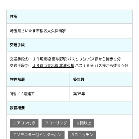
住所
埼玉県さいたま市桜区大久保領家
交通手段
交通手段①
ＪＲ埼京線 南与野駅
バス１０分 バス停から徒歩５分
交通手段②
ＪＲ京浜東北線 北浦和駅
バス１５分 バス停から徒歩９分
物件階層
築年数
3階 ／ 3階建て
築35年
設備概要
エアコン付き
フローリング
２階以上
ＴＶモニター付インターホン
ガスキッチン