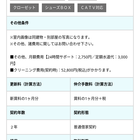
クローゼット
シューズＢＯＸ
ＣＡＴＶ対応
その他条件
※室内画像は同建物・別部屋の写真になります。
※その他、諸費用に関してはお問い合わせ下さい。
■その他、月額費用【24時間サポート：2,750円／定額水道代：3,000
円】
■クリーニング費用(契約時)：52,800円(税込)がかかります。
更新料（計算方法）
仲介手数料（計算方法）
新賃料の1ヶ月分
賃料の1ヶ月分＋税
契約年数
契約形態
２年
普通借家契約