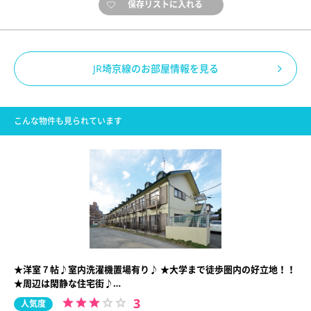
保存リストに入れる
JR埼京線のお部屋情報を見る
こんな物件も見られています
★洋室７帖♪室内洗濯機置場有り♪ ★大学まで徒歩圏内の好立地！！
★周辺は閑静な住宅街♪…
3
人気度