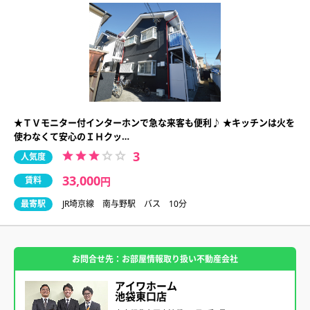
★ＴＶモニター付インターホンで急な来客も便利♪ ★キッチンは火を
使わなくて安心のＩＨクッ…
3
人気度
33,000
賃料
円
最寄駅
JR埼京線 南与野駅 バス 10分
お問合せ先：お部屋情報取り扱い不動産会社
アイワホーム
池袋東口店