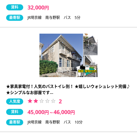
32,000
賃料
円
最寄駅
JR埼京線 南与野駅 バス 5分
★家具家電付！人気のバストイレ別！ ★嬉しいウォシュレット完備♪
★シンプルなお部屋です…
2
人気度
45,000
46,000
賃料
円
～
円
最寄駅
JR埼京線 南与野駅 バス 10分