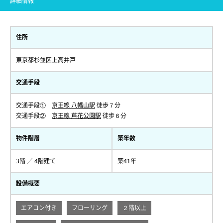
詳細情報
住所
東京都杉並区上高井戸
交通手段
交通手段①
京王線 八幡山駅
徒歩７分
交通手段②
京王線 芦花公園駅
徒歩６分
物件階層
築年数
3階 ／ 4階建て
築41年
設備概要
エアコン付き
フローリング
２階以上