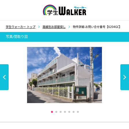
学生ウォーカー
学生ウォーカー トップ
路線別お部屋探し
物件詳細-お問い合せ番号【6204GC】
写真/間取り図