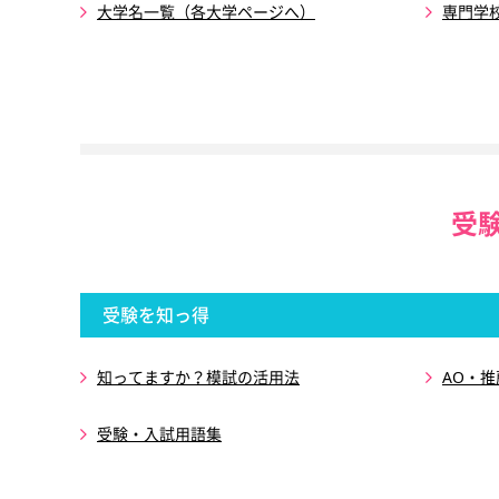
大学名一覧（各大学ページへ）
専門学
受
受験を知っ得
知ってますか？模試の活用法
AO・
受験・入試用語集