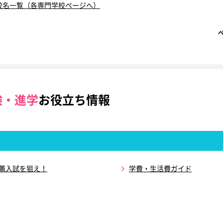
校名一覧（各専門学校ページへ）
験・進学
お役立ち情報
推薦入試を狙え！
学費・生活費ガイド