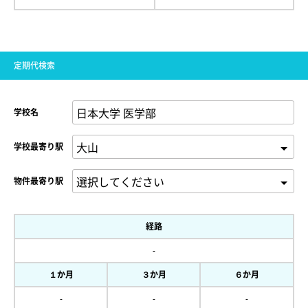
定期代検索
学校名
学校最寄り駅
物件最寄り駅
経路
-
１か月
３か月
６か月
-
-
-