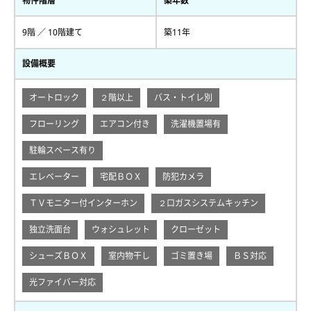
物件階層
築年数
9階 ／ 10階建て
築11年
設備概要
オートロック
２階以上
バス・トイレ別
フローリング
エアコン付き
洗濯機置場有
駐輪スペース有り
エレベーター
宅配ＢＯＸ
防犯カメラ
ＴＶモニター付インターホン
２口ガスシステムキッチン
独立洗面台
ウォシュレット
クローゼット
シューズＢＯＸ
室内物干し
ゴミ置き場
ＢＳ対応
光ファイバー対応