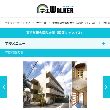
学生ウォーカー
学生ウォーカー トップ
大学一覧
東京慈恵会医科大学（国領キャンパス）
物件詳
東京慈恵会医科大学（国領キャンパス）
学校メニュー
写真/間取り図