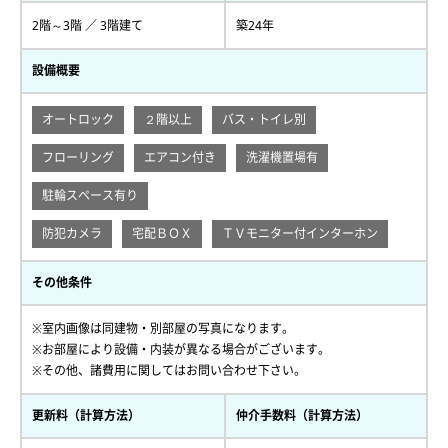
2階～3階 ／ 3階建て
築24年
設備概要
オートロック
２階以上
バス・トイレ別
フローリング
エアコン付き
洗濯機置場有
駐輪スペース有り
防犯カメラ
宅配ＢＯＸ
ＴＶモニター付インターホン
その他条件
※室内画像は同建物・別部屋の写真になります。
※お部屋により設備・内装が異なる場合がございます。
※その他、諸費用に関してはお問い合わせ下さい。
更新料（計算方法）
仲介手数料（計算方法）