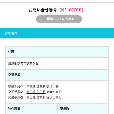
お問い合せ番号
【NS1097GB】
保存リストに入れる
詳細情報
住所
東京都調布市調布ケ丘
交通手段
交通手段①
京王線 調布駅
徒歩７分
交通手段②
京王線 布田駅
徒歩１０分
交通手段③
京王線 国領駅
徒歩１５分
物件階層
築年数