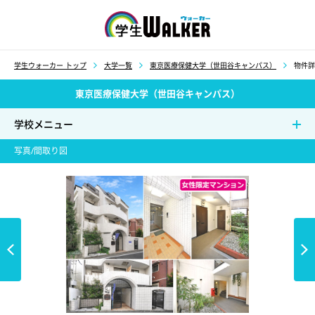
学生ウォーカー
学生ウォーカー トップ
大学一覧
東京医療保健大学（世田谷キャンパス）
物件詳
東京医療保健大学（世田谷キャンパス）
学校メニュー
写真/間取り図