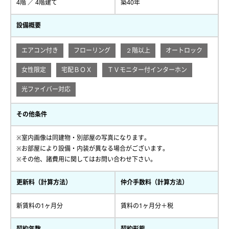
4階 ／ 4階建て
築40年
設備概要
エアコン付き
フローリング
２階以上
オートロック
女性限定
宅配ＢＯＸ
ＴＶモニター付インターホン
光ファイバー対応
その他条件
※室内画像は同建物・別部屋の写真になります。
※お部屋により設備・内装が異なる場合がございます。
※その他、諸費用に関してはお問い合わせ下さい。
更新料（計算方法）
仲介手数料（計算方法）
新賃料の1ヶ月分
賃料の1ヶ月分＋税
契約年数
契約形態