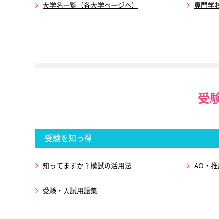
大学名一覧（各大学ページへ）
専門学
受
受験を知っ得
知ってますか？模試の活用法
AO・
受験・入試用語集