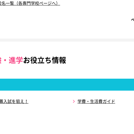
校名一覧（各専門学校ページへ）
験・進学
お役立ち情報
推薦入試を狙え！
学費・生活費ガイド