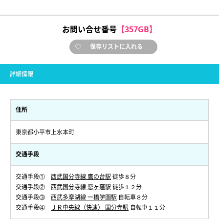
お問い合せ番号
【357GB】
保存リストに入れる
詳細情報
住所
東京都小平市上水本町
交通手段
交通手段①
西武国分寺線 鷹の台駅
徒歩８分
交通手段②
西武国分寺線 恋ヶ窪駅
徒歩１２分
交通手段③
西武多摩湖線 一橋学園駅
自転車８分
交通手段④
ＪＲ中央線（快速） 国分寺駅
自転車１１分