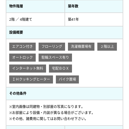
物件階層
築年数
2階 ／ 4階建て
築41年
設備概要
エアコン付き
フローリング
洗濯機置場有
２階以上
オートロック
駐輪スペース有り
インターネット無料
宅配ＢＯＸ
ＩＨクッキングヒーター
バイク置場
その他条件
※室内画像は同建物・別部屋の写真になります。
※お部屋により設備・内装が異なる場合がございます。
※その他、諸費用に関してはお問い合わせ下さい。