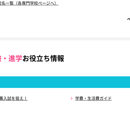
校名一覧（各専門学校ページへ）
験・進学
お役立ち情報
推薦入試を狙え！
学費・生活費ガイド