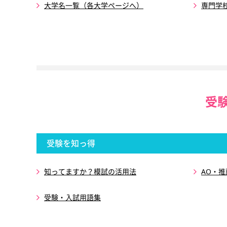
大学名一覧（各大学ページへ）
専門学
受
受験を知っ得
知ってますか？模試の活用法
AO・
受験・入試用語集