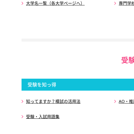
大学名一覧（各大学ページへ）
専門学
受
受験を知っ得
知ってますか？模試の活用法
AO・
受験・入試用語集