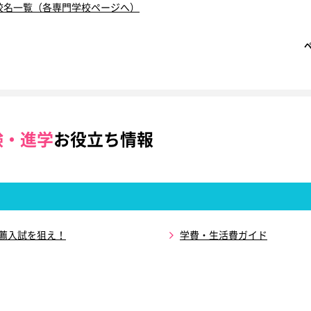
校名一覧（各専門学校ページへ）
験・進学
お役立ち情報
推薦入試を狙え！
学費・生活費ガイド