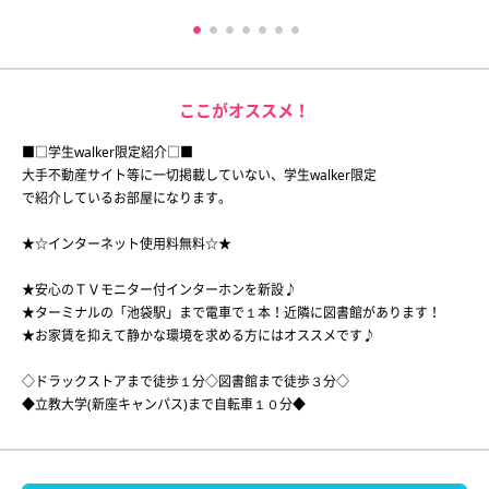
ここがオススメ！
■□学生walker限定紹介□■
大手不動産サイト等に一切掲載していない、学生walker限定
で紹介しているお部屋になります。
★☆インターネット使用料無料☆★
★安心のＴＶモニター付インターホンを新設♪
★ターミナルの「池袋駅」まで電車で１本！近隣に図書館があります！
★お家賃を抑えて静かな環境を求める方にはオススメです♪
◇ドラックストアまで徒歩１分◇図書館まで徒歩３分◇
◆立教大学(新座キャンパス)まで自転車１０分◆