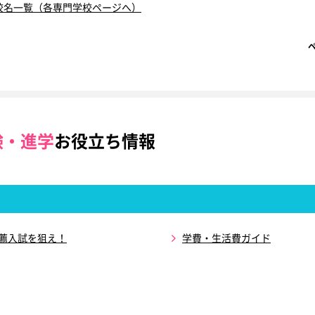
校名一覧（各専門学校ページへ）
験・進学
お役立ち情報
推薦入試を狙え！
学費・生活費ガイド