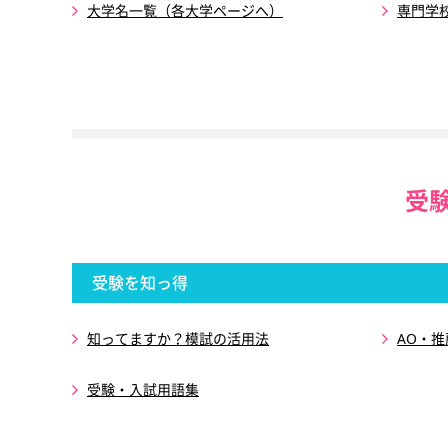
大学名一覧（各大学ページへ）
専門学
受
受験を知っ得
知ってますか？模試の活用法
AO・
受験・入試用語集