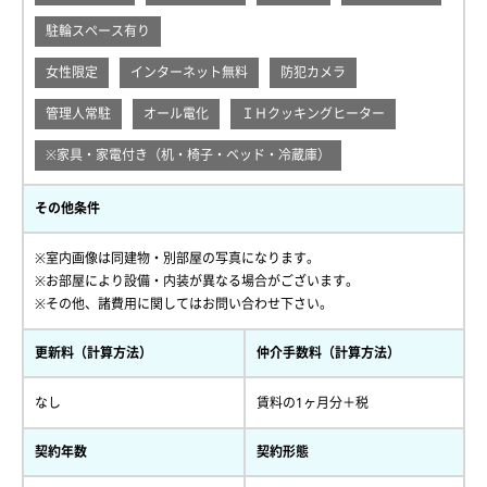
駐輪スペース有り
女性限定
インターネット無料
防犯カメラ
管理人常駐
オール電化
ＩＨクッキングヒーター
※家具・家電付き（机・椅子・ベッド・冷蔵庫）
その他条件
※室内画像は同建物・別部屋の写真になります。
※お部屋により設備・内装が異なる場合がございます。
※その他、諸費用に関してはお問い合わせ下さい。
更新料（計算方法）
仲介手数料（計算方法）
なし
賃料の1ヶ月分＋税
契約年数
契約形態