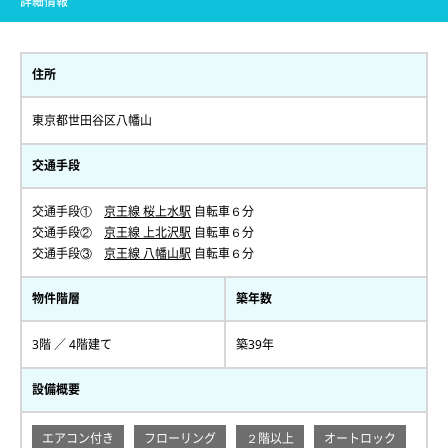
詳細情報
住所
東京都世田谷区八幡山
交通手段
交通手段①
京王線 桜上水駅
自転車６分
交通手段②
京王線 上北沢駅
自転車６分
交通手段③
京王線 八幡山駅
自転車６分
物件階層
築年数
3階 ／ 4階建て
築39年
設備概要
エアコン付き
フローリング
２階以上
オートロック