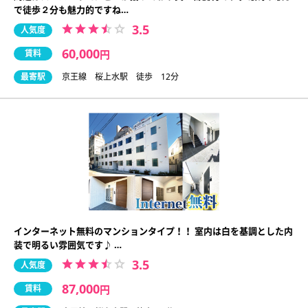
で徒歩２分も魅力的ですね…
3.5
人気度
60,000
賃料
円
最寄駅
京王線 桜上水駅 徒歩 12分
インターネット無料のマンションタイプ！！ 室内は白を基調とした内
装で明るい雰囲気です♪ …
3.5
人気度
87,000
賃料
円