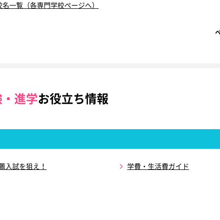
校名一覧（各専門学校ページへ）
験・進学
お役立ち情報
推薦入試を狙え！
学費・生活費ガイド