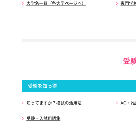
大学名一覧（各大学ページへ）
専門学
受
受験を知っ得
知ってますか？模試の活用法
AO・
受験・入試用語集