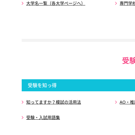
大学名一覧（各大学ページへ）
専門学
受
受験を知っ得
知ってますか？模試の活用法
AO・
受験・入試用語集