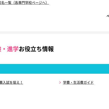
校名一覧（各専門学校ページへ）
験・進学
お役立ち情報
推薦入試を狙え！
学費・生活費ガイド