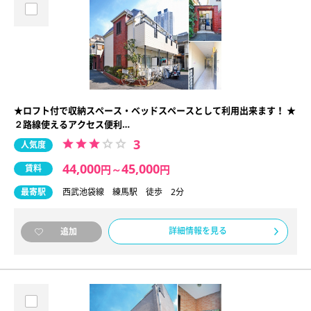
★ロフト付で収納スペース・ベッドスペースとして利用出来ます！ ★
２路線使えるアクセス便利…
3
人気度
44,000
45,000
賃料
円
～
円
最寄駅
西武池袋線 練馬駅 徒歩 2分
詳細情報を見る
追加