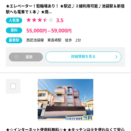
★エレベーター！駐輪場あり！ ★駅近♪２線利用可能♪池袋駅＆新宿
駅へも電車で１本♪ ★商…
3.5
人気度
55,000
59,000
賃料
円
～
円
最寄駅
西武池袋線 東長崎駅 徒歩 2分
詳細情報を見る
追加
★☆インターネット使用料無料☆★ ★キッチンは火を使わなくて安心