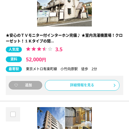
★安心のＴＶモニター付インターホン完備♪ ★室内洗濯機置場！クロ
ーゼット！１Ｋタイプの間…
3.5
人気度
52,000
賃料
円
最寄駅
東京メトロ有楽町線 小竹向原駅 徒歩 2分
詳細情報を見る
追加