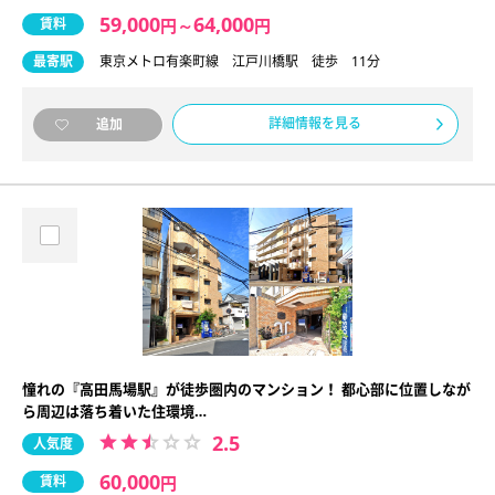
59,000
64,000
賃料
円
～
円
最寄駅
東京メトロ有楽町線 江戸川橋駅 徒歩 11分
詳細情報を見る
追加
憧れの『高田馬場駅』が徒歩圏内のマンション！ 都心部に位置しなが
ら周辺は落ち着いた住環境…
2.5
人気度
60,000
賃料
円