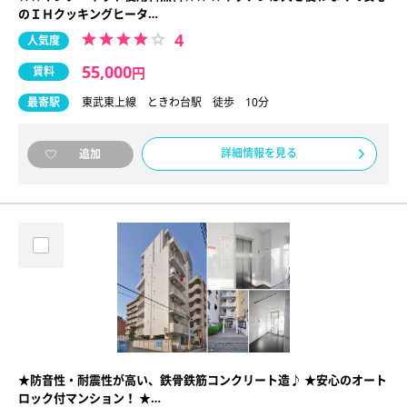
のＩＨクッキングヒータ…
4
人気度
55,000
賃料
円
最寄駅
東武東上線 ときわ台駅 徒歩 10分
詳細情報を見る
追加
★防音性・耐震性が高い、鉄骨鉄筋コンクリート造♪ ★安心のオート
ロック付マンション！ ★…