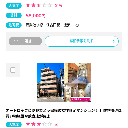
2.5
人気度
58,000
賃料
円
最寄駅
西武池袋線 江古田駅 徒歩 3分
詳細情報を見る
追加
オートロックに防犯カメラ完備の女性限定マンション！！ 建物周辺は
買い物施設や飲食店が集ま…
3
人気度