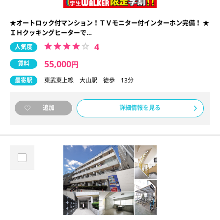
★オートロック付マンション！ＴＶモニター付インターホン完備！ ★
ＩＨクッキングヒーターで…
4
人気度
55,000
賃料
円
最寄駅
東武東上線 大山駅 徒歩 13分
詳細情報を見る
追加