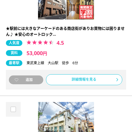
★駅前には大きなアーケードのある商店街がありお買物には困りませ
ん♪ ★安心のオートロック…
4.5
人気度
53,000
賃料
円
最寄駅
東武東上線 大山駅 徒歩 6分
詳細情報を見る
追加