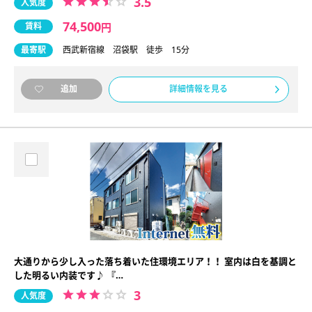
3.5
人気度
74,500
賃料
円
最寄駅
西武新宿線 沼袋駅 徒歩 15分
詳細情報を見る
追加
大通りから少し入った落ち着いた住環境エリア！！ 室内は白を基調と
した明るい内装です♪ 『…
3
人気度