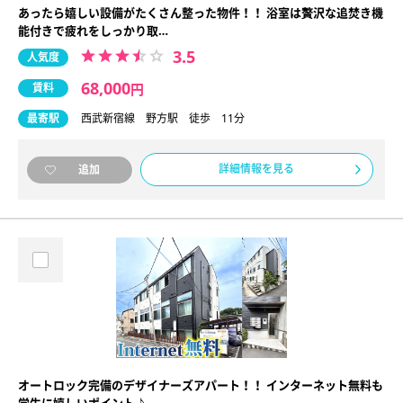
あったら嬉しい設備がたくさん整った物件！！ 浴室は贅沢な追焚き機
能付きで疲れをしっかり取…
3.5
人気度
68,000
賃料
円
最寄駅
西武新宿線 野方駅 徒歩 11分
詳細情報を見る
追加
オートロック完備のデザイナーズアパート！！ インターネット無料も
学生に嬉しいポイント♪ …