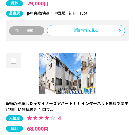
79,000
賃料
円
最寄駅
JR中央線(快速) 中野駅 徒歩 15分
詳細情報を見る
追加
設備が充実したデザイナーズアパート！！ インターネット無料で学生
に嬉しい特典付き♪ ロフ…
4
人気度
68,000
賃料
円