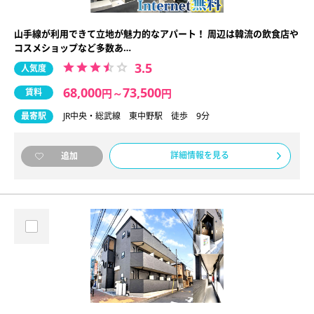
山手線が利用できて立地が魅力的なアパート！ 周辺は韓流の飲食店や
コスメショップなど多数あ…
3.5
人気度
68,000
73,500
賃料
円
～
円
最寄駅
JR中央・総武線 東中野駅 徒歩 9分
詳細情報を見る
追加