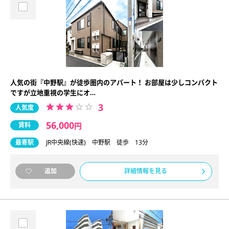
人気の街『中野駅』が徒歩圏内のアパート！ お部屋は少しコンパクト
ですが立地重視の学生にオ…
3
人気度
56,000
賃料
円
最寄駅
JR中央線(快速) 中野駅 徒歩 13分
詳細情報を見る
追加