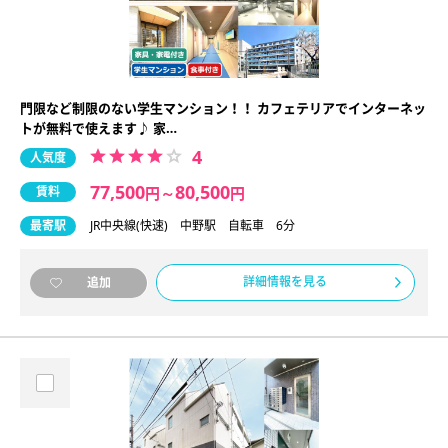
門限など制限のない学生マンション！！ カフェテリアでインターネッ
トが無料で使えます♪ 家…
4
人気度
77,500
80,500
賃料
円
～
円
最寄駅
JR中央線(快速) 中野駅 自転車 6分
詳細情報を見る
追加