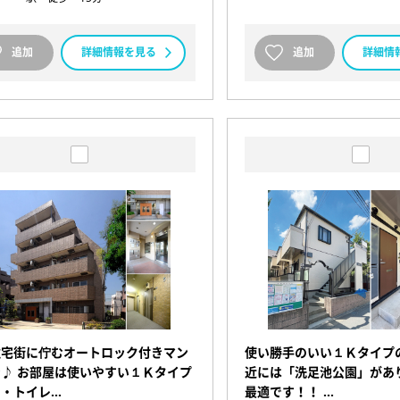
追加
詳細情報を見る
追加
詳細情
住宅街に佇むオートロック付きマン
使い勝手のいい１Ｋタイプ
♪ お部屋は使いやすい１Ｋタイプ
近には「洗足池公園」があ
ス・トイレ…
最適です！！ …