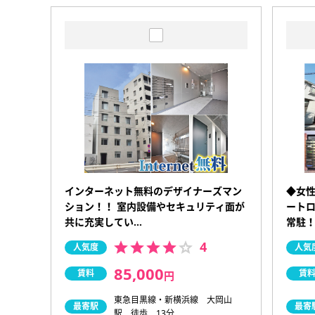
インターネット無料のデザイナーズマン
◆女性
ション！！ 室内設備やセキュリティ面が
ート
共に充実してい…
常駐！
4
人気度
人気
85,000
賃料
賃
円
東急目黒線・新横浜線 大岡山
最寄駅
最寄
駅 徒歩 13分