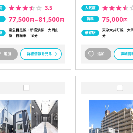
3.5
度
人気度
77,500
81,500
75,000
料
賃料
円
～
円
円
東急目黒線・新横浜線 大岡山
東急大井町線 大
駅
最寄駅
駅 自転車 10分
分
追加
詳細情報を見る
追加
詳細情