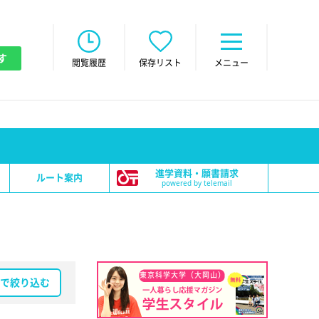
す
閲覧履歴
保存リスト
メニュー
進学資料・願書請求
ルート案内
powered by telemail
東京科学大学（大岡山）
で絞り込む