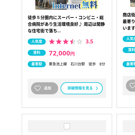
商店
徒歩５分圏内にスーパー・コンビニ・総
最寄り
合病院があり生活環境良好♪ 周辺は閑静
います
な住宅街で落ち…
人気
3.5
人気度
賃
72,000
賃料
円
最寄駅
東急池上線 石川台駅 徒歩 8分
最寄
追加
詳細情報を見る