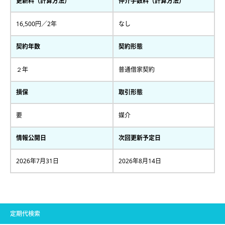
更新料（計算方法）
仲介手数料（計算方法）
16,500円／2年
なし
契約年数
契約形態
２年
普通借家契約
損保
取引形態
要
媒介
情報公開日
次回更新予定日
2026年7月31日
2026年8月14日
定期代検索