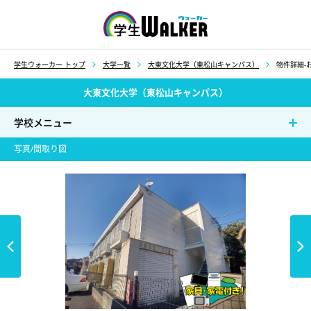
学生ウォーカー
学生ウォーカー トップ
大学一覧
大東文化大学（東松山キャンパス）
物件詳細-お
大東文化大学（東松山キャンパス）
学校メニュー
写真/間取り図