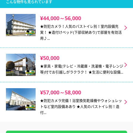
こんな物件も見られています
¥44,000～56,000
★防犯カメラ！人気のバストイレ別！室内設備充
実！ ★造付けベッド(下部収納あり)で部屋を有効活
用♪...
¥50,000
★家具・家電(テレビ・冷蔵庫・洗濯機・電子レンジ
等)付でお引越しがラクラク！ ★生活に便利な設備...
¥57,000～58,000
★防犯カメラ完備！浴室換気乾燥機やウォシュレッ
トなど室内設備ああり ★人気のバストイレ別！造
付...