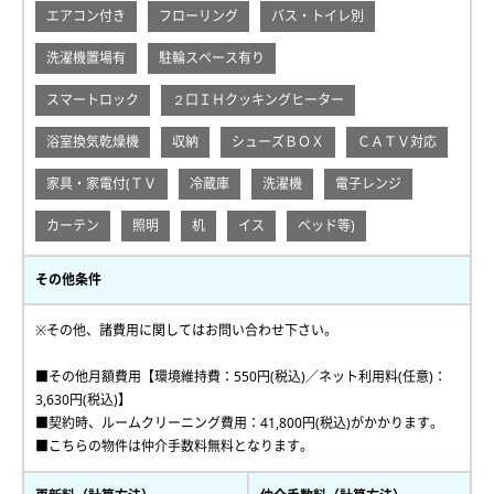
エアコン付き
フローリング
バス・トイレ別
洗濯機置場有
駐輪スペース有り
スマートロック
２口ＩＨクッキングヒーター
浴室換気乾燥機
収納
シューズＢＯＸ
ＣＡＴＶ対応
家具・家電付(ＴＶ
冷蔵庫
洗濯機
電子レンジ
カーテン
照明
机
イス
ベッド等)
その他条件
※その他、諸費用に関してはお問い合わせ下さい。
■その他月額費用【環境維持費：550円(税込)／ネット利用料(任意)：
3,630円(税込)】
■契約時、ルームクリーニング費用：41,800円(税込)がかかります。
■こちらの物件は仲介手数料無料となります。