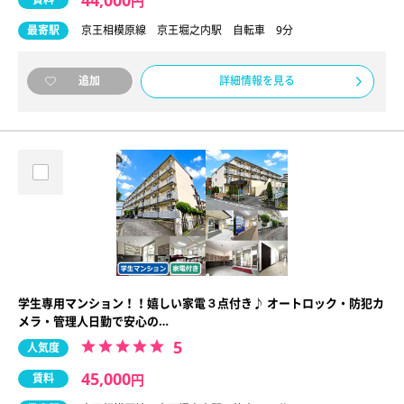
円
最寄駅
京王相模原線 京王堀之内駅 自転車 9分
詳細情報を見る
追加
学生専用マンション！！嬉しい家電３点付き♪ オートロック・防犯カ
メラ・管理人日勤で安心の…
5
人気度
45,000
賃料
円