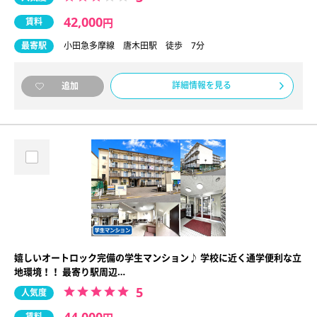
42,000
賃料
円
最寄駅
小田急多摩線 唐木田駅 徒歩 7分
詳細情報を見る
追加
嬉しいオートロック完備の学生マンション♪ 学校に近く通学便利な立
地環境！！ 最寄り駅周辺…
5
人気度
44,000
賃料