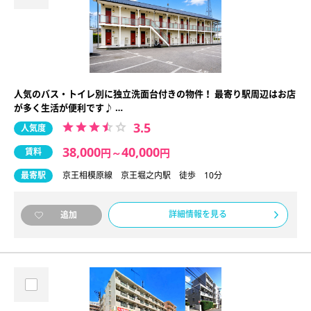
人気のバス・トイレ別に独立洗面台付きの物件！ 最寄り駅周辺はお店
が多く生活が便利です♪ …
3.5
人気度
38,000
40,000
賃料
円
～
円
最寄駅
京王相模原線 京王堀之内駅 徒歩 10分
詳細情報を見る
追加