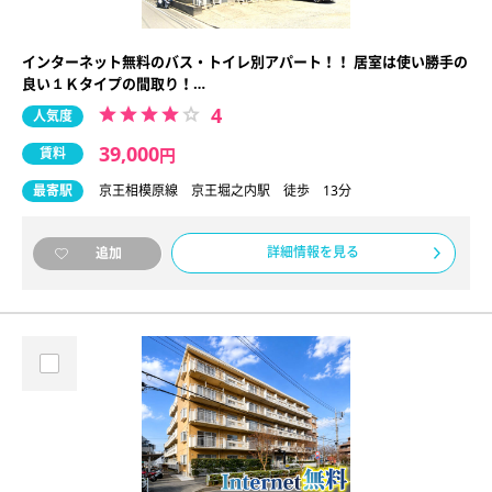
インターネット無料のバス・トイレ別アパート！！ 居室は使い勝手の
良い１Ｋタイプの間取り！…
4
人気度
39,000
賃料
円
最寄駅
京王相模原線 京王堀之内駅 徒歩 13分
詳細情報を見る
追加