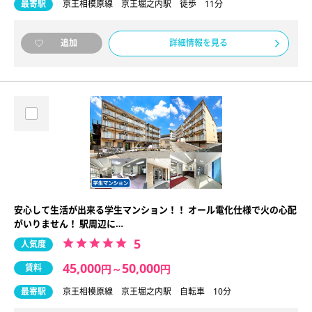
最寄駅
京王相模原線 京王堀之内駅 徒歩 11分
詳細情報を見る
追加
安心して生活が出来る学生マンション！！ オール電化仕様で火の心配
がいりません！ 駅周辺に…
5
人気度
45,000
50,000
賃料
円
～
円
最寄駅
京王相模原線 京王堀之内駅 自転車 10分