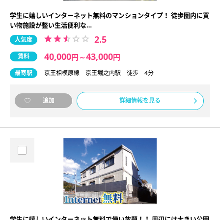
学生に嬉しいインターネット無料のマンションタイプ！ 徒歩圏内に買
い物施設が整い生活便利な…
2.5
人気度
40,000
43,000
賃料
円
～
円
最寄駅
京王相模原線 京王堀之内駅 徒歩 4分
詳細情報を見る
追加
学生に嬉しいインターネット無料で使い放題！！ 周辺には大きい公園