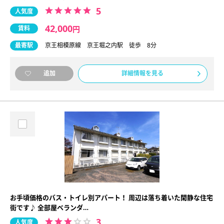
5
人気度
42,000
賃料
円
最寄駅
京王相模原線 京王堀之内駅 徒歩 8分
詳細情報を見る
追加
お手頃価格のバス・トイレ別アパート！ 周辺は落ち着いた閑静な住宅
街です♪ 全部屋ベランダ…
3
人気度