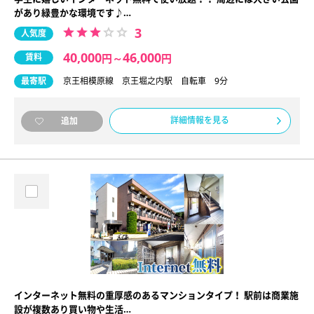
があり緑豊かな環境です♪…
3
人気度
40,000
46,000
賃料
円
～
円
最寄駅
京王相模原線 京王堀之内駅 自転車 9分
詳細情報を見る
追加
インターネット無料の重厚感のあるマンションタイプ！ 駅前は商業施
設が複数あり買い物や生活…