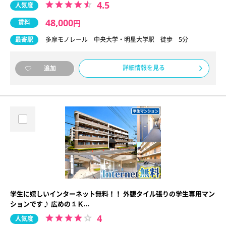
4.5
人気度
48,000
賃料
円
最寄駅
多摩モノレール 中央大学・明星大学駅 徒歩 5分
詳細情報を見る
追加
学生に嬉しいインターネット無料！！ 外観タイル張りの学生専用マン
ションです♪ 広めの１Ｋ…
4
人気度