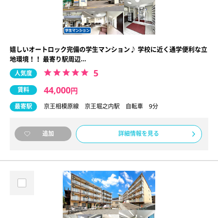
嬉しいオートロック完備の学生マンション♪ 学校に近く通学便利な立
地環境！！ 最寄り駅周辺…
5
人気度
44,000
賃料
円
最寄駅
京王相模原線 京王堀之内駅 自転車 9分
詳細情報を見る
追加