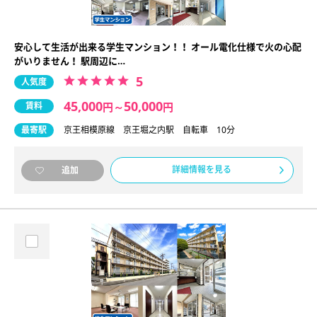
安心して生活が出来る学生マンション！！ オール電化仕様で火の心配
がいりません！ 駅周辺に…
5
人気度
45,000
50,000
賃料
円
～
円
最寄駅
京王相模原線 京王堀之内駅 自転車 10分
詳細情報を見る
追加