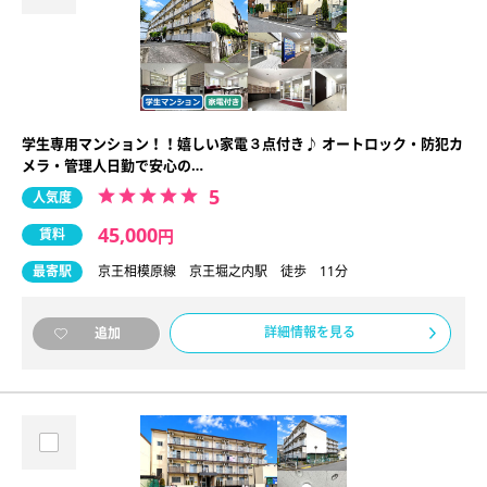
学生専用マンション！！嬉しい家電３点付き♪ オートロック・防犯カ
メラ・管理人日勤で安心の…
5
人気度
45,000
賃料
円
最寄駅
京王相模原線 京王堀之内駅 徒歩 11分
詳細情報を見る
追加