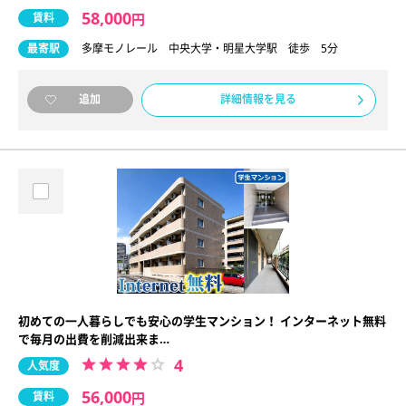
58,000
賃料
円
最寄駅
多摩モノレール 中央大学・明星大学駅 徒歩 5分
詳細情報を見る
追加
初めての一人暮らしでも安心の学生マンション！ インターネット無料
で毎月の出費を削減出来ま…
4
人気度
56,000
賃料
円