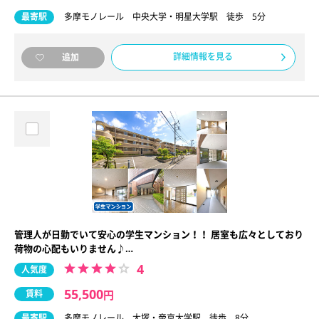
最寄駅
多摩モノレール 中央大学・明星大学駅 徒歩 5分
詳細情報を見る
追加
管理人が日勤でいて安心の学生マンション！！ 居室も広々としており
荷物の心配もいりません♪…
4
人気度
55,500
賃料
円
最寄駅
多摩モノレール 大塚・帝京大学駅 徒歩 8分