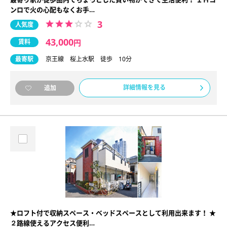
ンロで火の心配もなくお手…
3
人気度
43,000
賃料
円
最寄駅
京王線 桜上水駅 徒歩 10分
詳細情報を見る
追加
★ロフト付で収納スペース・ベッドスペースとして利用出来ます！ ★
２路線使えるアクセス便利…