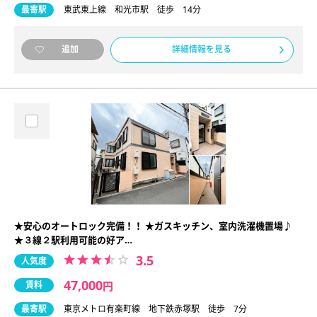
最寄駅
東武東上線 和光市駅 徒歩 14分
詳細情報を見る
追加
★安心のオートロック完備！！ ★ガスキッチン、室内洗濯機置場♪
★３線２駅利用可能の好ア…
3.5
人気度
47,000
賃料
円
最寄駅
東京メトロ有楽町線 地下鉄赤塚駅 徒歩 7分