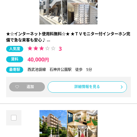
★☆インターネット使用料無料☆★ ★ＴＶモニター付インターホン完
備で急な来客も安心♪ …
3
人気度
40,000
賃料
円
最寄駅
西武池袋線 石神井公園駅 徒歩 5分
詳細情報を見る
追加