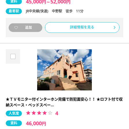
45,000
52,000
賃料
円
～
円
最寄駅
JR中央線(快速) 中野駅 徒歩 11分
詳細情報を見る
追加
★ＴＶモニター付インターホン完備で防犯面安心！！ ★ロフト付で収
納スペース・ベッドスペー…
4
人気度
46,000
賃料
円