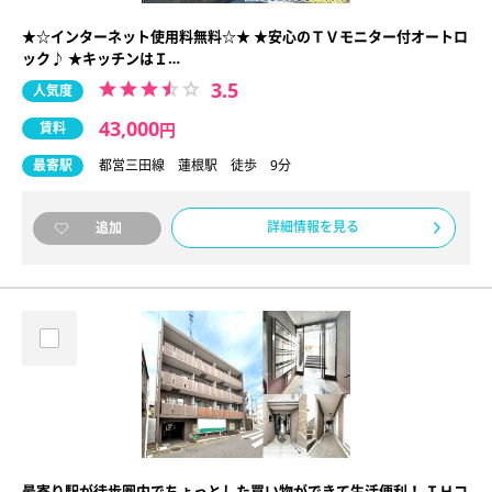
★☆インターネット使用料無料☆★ ★安心のＴＶモニター付オートロ
ック♪ ★キッチンはＩ…
3.5
人気度
43,000
賃料
円
最寄駅
都営三田線 蓮根駅 徒歩 9分
詳細情報を見る
追加
最寄り駅が徒歩圏内でちょっとした買い物ができて生活便利！ ＩＨコ