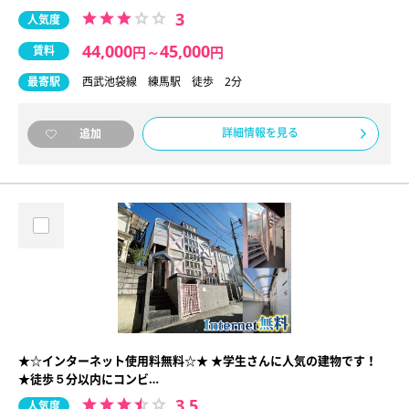
3
人気度
44,000
45,000
賃料
円
～
円
最寄駅
西武池袋線 練馬駅 徒歩 2分
詳細情報を見る
追加
★☆インターネット使用料無料☆★ ★学生さんに人気の建物です！
★徒歩５分以内にコンビ…
3.5
人気度