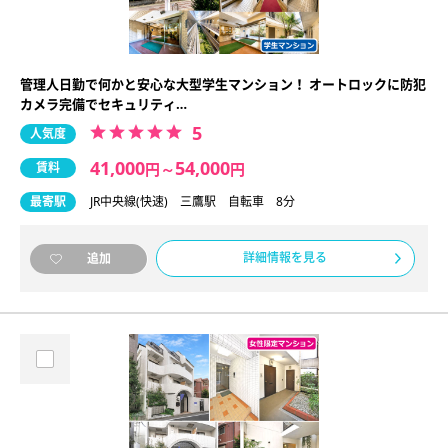
管理人日勤で何かと安心な大型学生マンション！ オートロックに防犯
カメラ完備でセキュリティ…
5
人気度
41,000
54,000
賃料
円
～
円
最寄駅
JR中央線(快速) 三鷹駅 自転車 8分
詳細情報を見る
追加