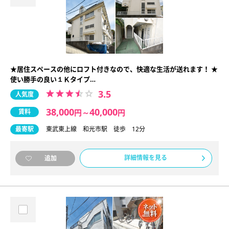
★居住スペースの他にロフト付きなので、快適な生活が送れます！ ★
使い勝手の良い１Ｋタイプ…
3.5
人気度
38,000
40,000
賃料
円
～
円
最寄駅
東武東上線 和光市駅 徒歩 12分
詳細情報を見る
追加