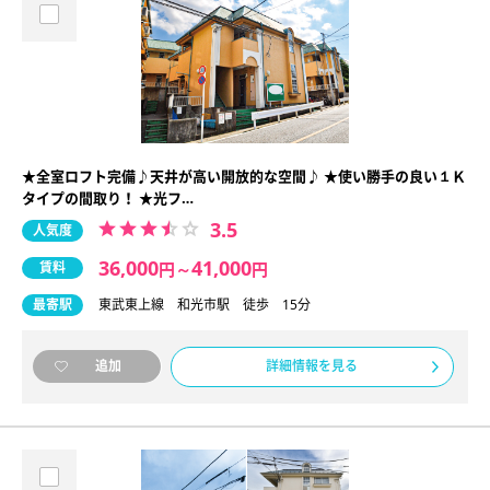
★全室ロフト完備♪天井が高い開放的な空間♪ ★使い勝手の良い１Ｋ
タイプの間取り！ ★光フ…
3.5
人気度
36,000
41,000
賃料
円
～
円
最寄駅
東武東上線 和光市駅 徒歩 15分
詳細情報を見る
追加