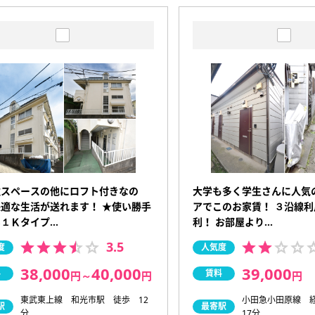
住スペースの他にロフト付きなの
大学も多く学生さんに人気
適な生活が送れます！ ★使い勝手
アでこのお家賃！ ３沿線
い１Ｋタイプ…
利！ お部屋より…
3.5
度
人気度
38,000
40,000
39,000
料
賃料
円
～
円
円
東武東上線 和光市駅 徒歩 12
小田急小田原線 
駅
最寄駅
分
17分