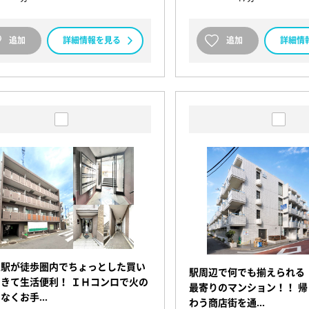
追加
詳細情報を見る
追加
詳細情
り駅が徒歩圏内でちょっとした買い
駅周辺で何でも揃えられる
きて生活便利！ ＩＨコンロで火の
最寄りのマンション！！ 
もなくお手…
わう商店街を通…