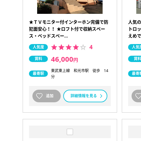
★ＴＶモニター付インターホン完備で防
人気
犯面安心！！ ★ロフト付で収納スペー
トロッ
ス・ベッドスペー…
えめ
4
人気度
人気
46,000
賃料
賃
円
東武東上線 和光市駅 徒歩 14
最寄駅
最寄
分
追加
詳細情報を見る