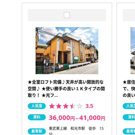
★全室ロフト完備♪天井が高い開放的な
★居
空間♪ ★使い勝手の良い１Ｋタイプの間
で、快
取り！ ★光フ…
の良
3.5
人気度
人気
36,000
41,000
賃料
賃
円
～
円
東武東上線 和光市駅 徒歩 15
最寄駅
最寄
分