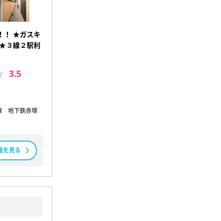
！！ ★ガスキ
 ★３線２駅利
3.5
線 地下鉄赤塚
報を見る