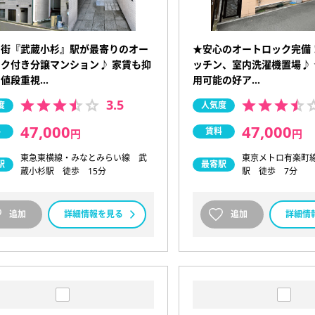
の街『武蔵小杉』駅が最寄りのオー
★安心のオートロック完備
ク付き分譲マンション♪ 家賃も抑
ッチン、室内洗濯機置場♪
で値段重視…
用可能の好ア…
3.5
度
人気度
47,000
47,000
料
賃料
円
円
東急東横線・みなとみらい線 武
東京メトロ有楽町
駅
最寄駅
蔵小杉駅 徒歩 15分
駅 徒歩 7分
追加
詳細情報を見る
追加
詳細情