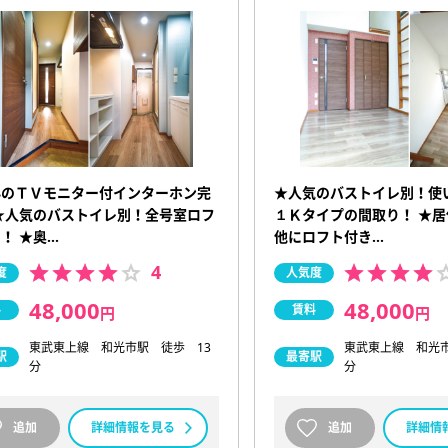
心のＴＶモニター付インターホン完
★人気のバストイレ別！使
★人気のバストイレ別！全号室ロフ
１Ｋタイプの間取り！ ★
！ ★奥…
他にロフト付き…
4
度
人気度
48,000
48,000
料
賃料
円
円
東武東上線 和光市駅 徒歩 13
東武東上線 和光市
駅
最寄駅
分
分
追加
詳細情報を見る
追加
詳細情