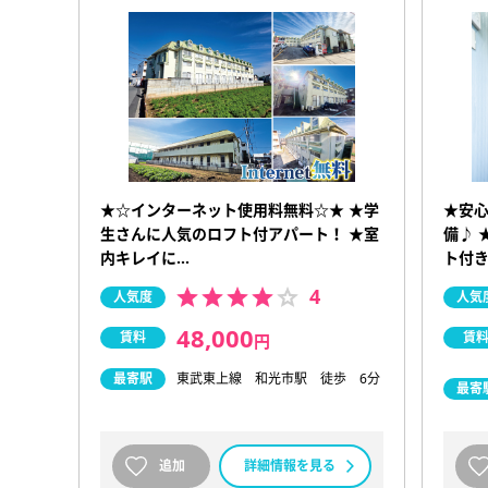
★☆インターネット使用料無料☆★ ★学
★安
生さんに人気のロフト付アパート！ ★室
備♪ 
内キレイに…
ト付き
4
人気度
人気
48,000
賃料
賃
円
最寄駅
東武東上線 和光市駅 徒歩 6分
最寄
追加
詳細情報を見る