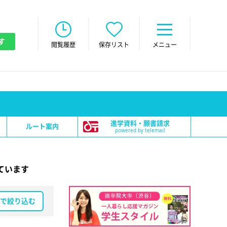
す
閲覧履歴
保存リスト
メニュー
進学資料・願書請求
ルート案内
powered by telemail
ています
國學院大學（渋谷）
で絞り込む