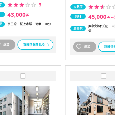
3
度
人気度
43,000
料
円
45,000
賃料
円
～
駅
京王線 桜上水駅 徒歩 10分
JR中央線(快速) 
最寄駅
分
追加
詳細情報を見る
追加
詳細情