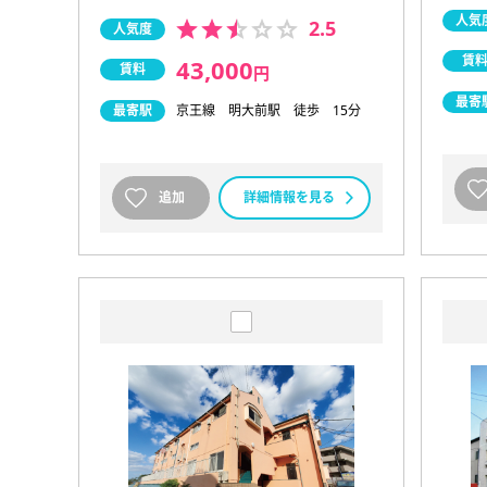
人気
2.5
人気度
賃
43,000
賃料
円
最寄
最寄駅
京王線 明大前駅 徒歩 15分
追加
詳細情報を見る